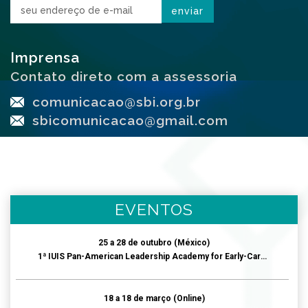
Imprensa
Contato direto com a assessoria
comunicacao@sbi.org.br
sbicomunicacao@gmail.com
EVENTOS
25
a
28
de
outubro
(México)
1ª IUIS Pan-American Leadership Academy for Early-Career Immunologists
18
a
18
de
março
(Online)