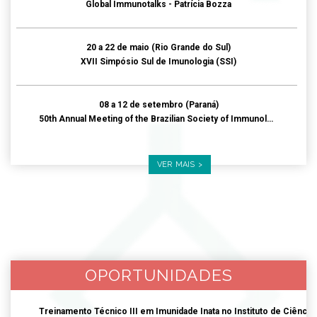
Global Immunotalks - Patrícia Bozza
20
a
22
de
maio
(Rio Grande do Sul)
XVII Simpósio Sul de Imunologia (SSI)
08
a
12
de
setembro
(Paraná)
50th Annual Meeting of the Brazilian Society of Immunology – ImmunoFoz
VER MAIS >
OPORTUNIDADES
Treinamento Técnico III em Imunidade Inata no Instituto de Ciênci