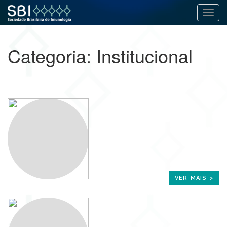
Alter
Pular
para
Categoria:
Institucional
o
conteúdo
VER MAIS >