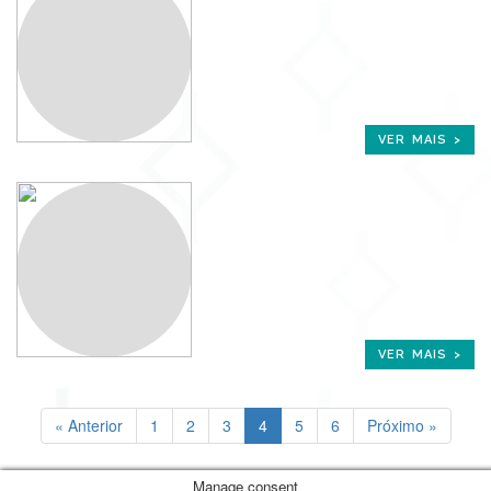
VER MAIS >
VER MAIS >
« Anterior
1
2
3
4
5
6
Próximo »
Manage consent