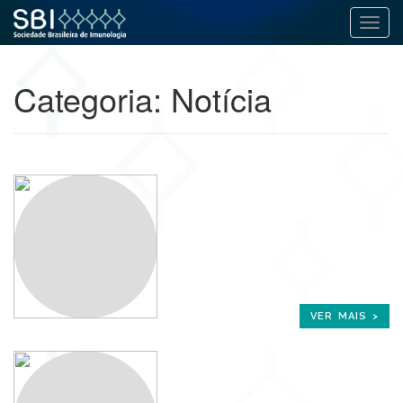
Alter
Pular
para
Categoria:
Notícia
o
conteúdo
VER MAIS >