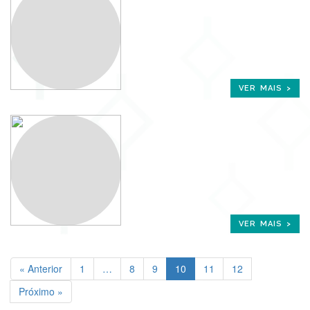
VER MAIS >
VER MAIS >
« Anterior
1
…
8
9
10
11
12
Próximo »