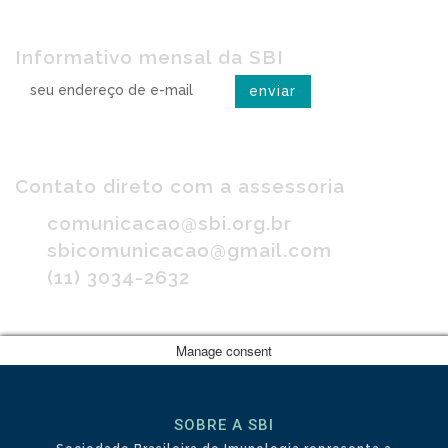
Receba o SBI na rede
Informativo mensal da SBI
Imprensa
Contato direto com a assessoria
comunicacao@sbi.org.br
sbicomunicacao@gmail.com
(11) 3034-2632
Manage consent
SOBRE A SBI