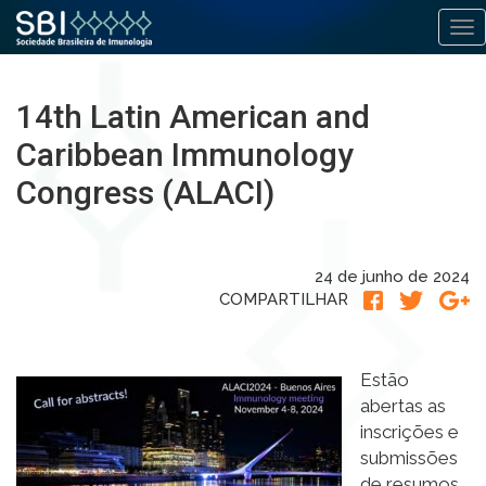
Alt
Pular
para
14th Latin American and
o
conteúdo
Caribbean Immunology
Congress (ALACI)
24 de junho de 2024
COMPARTILHAR
Estão
abertas as
inscrições e
submissões
de resumos