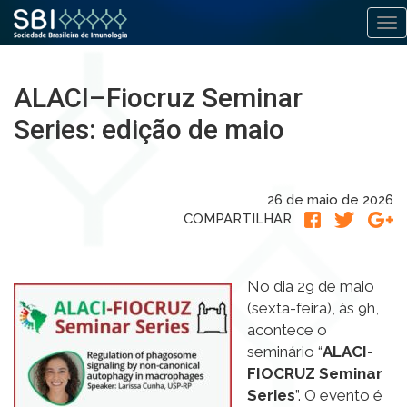
Alt
Pular
para
ALACI–Fiocruz Seminar
o
conteúdo
Series: edição de maio
26 de maio de 2026
COMPARTILHAR
No dia 29 de maio
(sexta-feira), às 9h,
acontece o
seminário “
ALACI-
FIOCRUZ Seminar
Series
”. O evento é