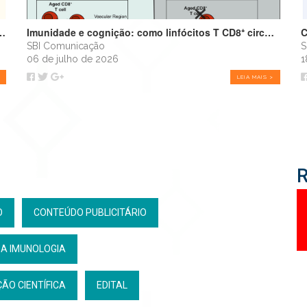
infância amplifica alergias e programa o futuro do sistema imune
Imunidade e cognição: como linfócitos T CD8⁺ circulantes envelhecidos podem impulsionar o declínio cognitivo
SBI Comunicação
S
06 de julho de 2026
1
LEIA MAIS >
O
CONTEÚDO PUBLICITÁRIO
DA IMUNOLOGIA
ÃO CIENTÍFICA
EDITAL