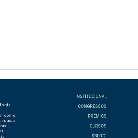
INSTITUCIONAL
logia
CONGRESSOS
tem como
PRÊMIOS
pesquisa
CURSOS
asil,
us
SBLOGI
s.