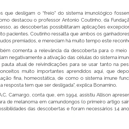
 que desligam o “freio” do sistema imunológico fossem
mo destacou o professor Antonio Coutinho, da Funda
esso, as descobertas possibilitaram aplicações excepcio
ito pacientes. Coutinho ressalta que ambos os ganhadores
tudos premiados, e mereciam há muito tempo este reconh
bém comenta a relevância da descoberta para o meio ci
lam negativamente a ativação das células do sistema imun
 pauta atual de reivindicações para se usar tanto na pes
nceitos muito importantes aprendidos aqui, que depo
lação fina, homeostática, de como o sistema imune fun
o a resposta tem que ser desligada”, explica Bonamino.
.C. Camargo, conta que, em 1994, assistiu Allison aprese
cura de melanoma em camundongos (o primeiro artigo sair
ossibilidades das descobertas e foram necessários 14 ano