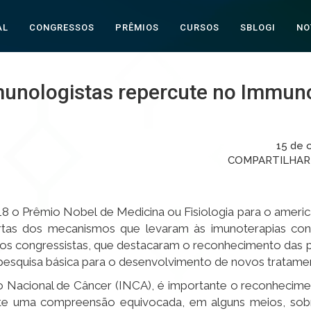
AL
CONGRESSOS
PRÊMIOS
CURSOS
SBLOGI
NO
munologistas repercute no Immun
15 de 
COMPARTILHA
8 o Prêmio Nobel de Medicina ou Fisiologia para o americ
tas dos mecanismos que levaram às imunoterapias cont
os congressistas, que destacaram o reconhecimento das p
 pesquisa básica para o desenvolvimento de novos tratame
to Nacional de Câncer (INCA), é importante o reconhecim
xiste uma compreensão equivocada, em alguns meios, so