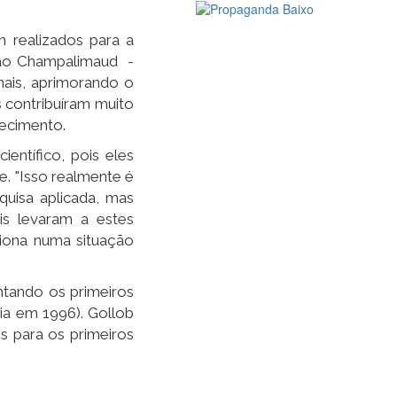
 realizados para a
ção Champalimaud -
nais, aprimorando o
 contribuíram muito
ecimento.
entífico, pois eles
e. "Isso realmente é
quisa aplicada, mas
is levaram a estes
ciona numa situação
ntando os primeiros
ia em 1996). Gollob
s para os primeiros