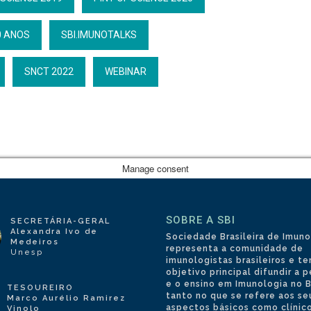
0 ANOS
SBI.IMUNOTALKS
SNCT 2022
WEBINAR
Manage consent
SOBRE A SBI
SECRETÁRIA-GERAL
Alexandra Ivo de
Sociedade Brasileira de Imuno
Medeiros
representa a comunidade de
Unesp
imunologistas brasileiros e 
objetivo principal difundir a 
e o ensino em Imunologia no Br
TESOUREIRO
tanto no que se refere aos se
Marco Aurélio Ramirez
aspectos básicos como clínico
Vinolo