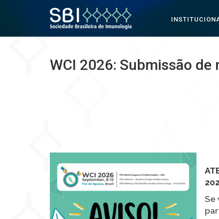
INSTITUCION
Pular para o conteúdo
WCI 2026: Submissão de 
AT
202
Se 
par