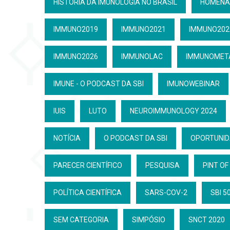
HISTÓRIA DA IMUNOLOGIA NO BRASIL
HOMENA
IMMUNO2019
IMMUNO2021
IMMUNO202
IMMUNO2026
IMMUNOLAC
IMMUNOMET
IMUNE - O PODCAST DA SBI
IMUNOWEBINAR
IUIS
LUTO
NEUROIMMUNOLOGY 2024
NOTÍCIA
O PODCAST DA SBI
OPORTUNI
PARECER CIENTÍFICO
PESQUISA
PINT OF
POLÍTICA CIENTÍFICA
SARS-COV-2
SBI 5
SEM CATEGORIA
SIMPÓSIO
SNCT 2020