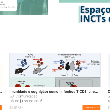
infância amplifica alergias e programa o futuro do sistema imune
Imunidade e cognição: como linfócitos T CD8⁺ circulantes envelhecidos podem impulsionar o declínio cognitivo
SBI Comunicação
S
06 de julho de 2026
1
LEIA MAIS >