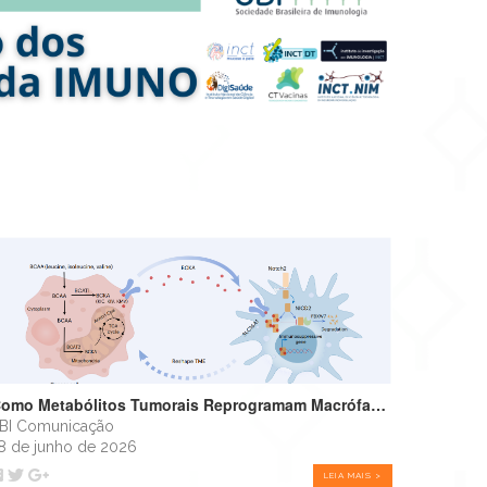
Como Metabólitos Tumorais Reprogramam Macrófagos e Favorecem o Crescimento Tumoral
BI Comunicação
8 de junho de 2026
LEIA MAIS >