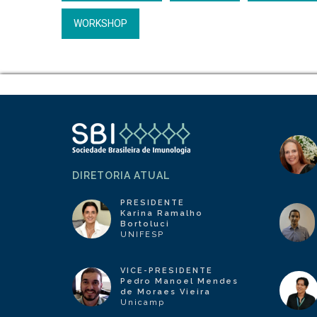
WORKSHOP
DIRETORIA ATUAL
PRESIDENTE
Karina Ramalho
Bortoluci
UNIFESP
VICE-PRESIDENTE
Pedro Manoel Mendes
de Moraes Vieira
Unicamp