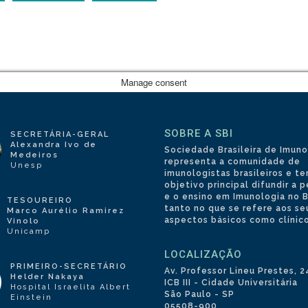
Manage consent
SOBRE A SBI
SECRETÁRIA-GERAL
Alexandra Ivo de
Sociedade Brasileira de Imuno
Medeiros
representa a comunidade de
Unesp
imunologistas brasileiros e 
objetivo principal difundir a 
e o ensino em Imunologia no Br
TESOUREIRO
tanto no que se refere aos se
Marco Aurélio Ramirez
aspectos básicos como clínico
Vinolo
Unicamp
LOCALIZAÇÃO
PRIMEIRO-SECRETÁRIO
Av. Professor Lineu Prestes, 
Helder Nakaya
ICB III - Cidade Universitária
Hospital Israelita Albert
São Paulo - SP
Einstein
05508-900