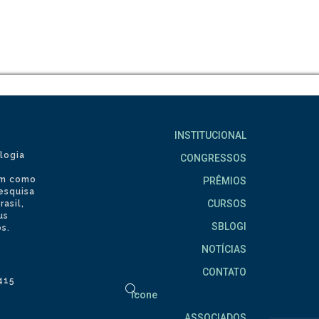
INSTITUCIONAL
logia
CONGRESSOS
tem como
PRÊMIOS
pesquisa
CURSOS
asil,
us
SBLOGI
s.
NOTÍCIAS
CONTATO
2415
icone
ASSOCIADOS