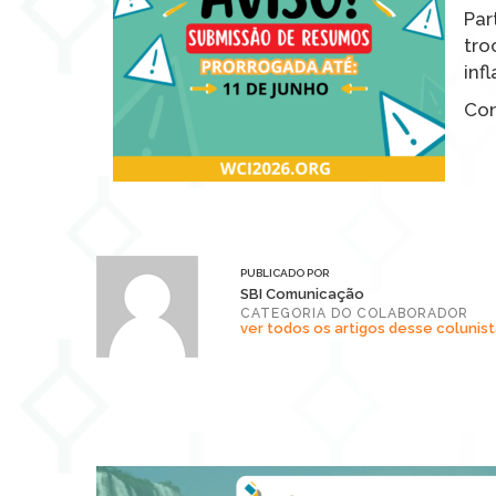
Par
tro
inf
Con
PUBLICADO POR
SBI Comunicação
CATEGORIA DO COLABORADOR
ver todos os artigos desse colunist