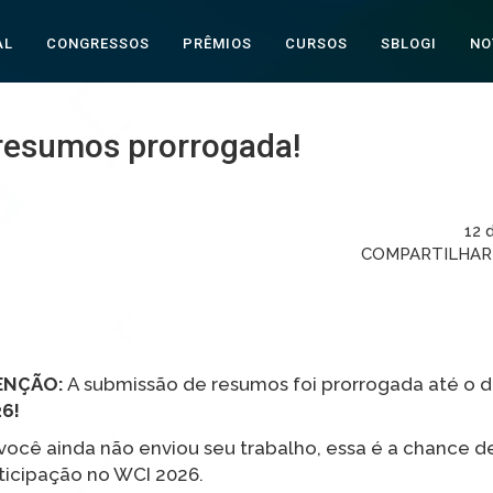
AL
CONGRESSOS
PRÊMIOS
CURSOS
SBLOGI
NO
resumos prorrogada!
12 
COMPARTILHA
ENÇÃO:
A submissão de resumos foi prorrogada até o d
6!
você ainda não enviou seu trabalho, essa é a chance de
ticipação no WCI 2026.