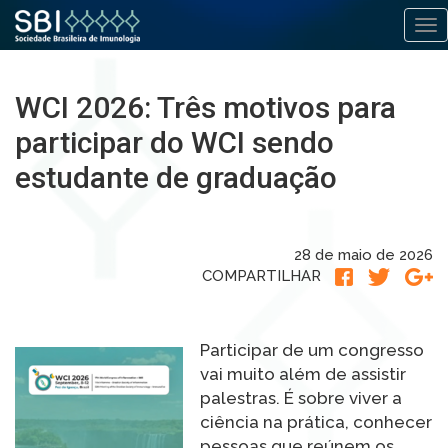
Alt
Pular
para
WCI 2026: Três motivos para
o
conteúdo
participar do WCI sendo
estudante de graduação
28 de maio de 2026
COMPARTILHAR
Participar de um congresso
vai muito além de assistir
palestras. É sobre viver a
ciência na prática, conhecer
pessoas que reúnem os