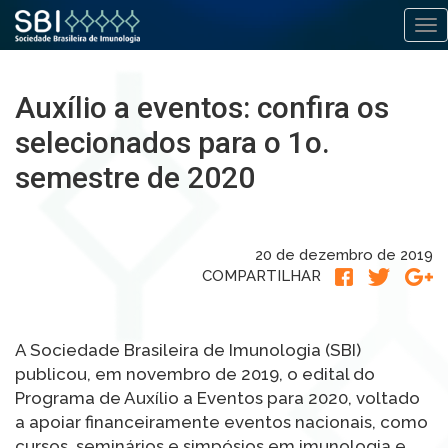
Alt
Pular
para
Auxílio a eventos: confira os
o
conteúdo
selecionados para o 1o.
semestre de 2020
20 de dezembro de 2019
COMPARTILHAR
A Sociedade Brasileira de Imunologia (SBI)
publicou, em novembro de 2019, o edital do
Programa de Auxílio a Eventos para 2020, voltado
a apoiar financeiramente eventos nacionais, como
cursos, seminários e simpósios em imunologia e