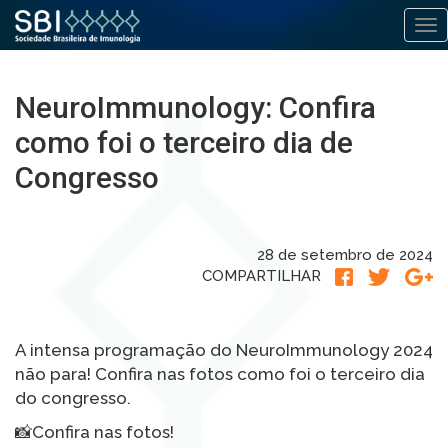
Alt
Pular
para
NeuroImmunology: Confira
o
conteúdo
como foi o terceiro dia de
Congresso
28 de setembro de 2024
COMPARTILHAR
A intensa programação do NeuroImmunology 2024
não para! Confira nas fotos como foi o terceiro dia
do congresso.
📸Confira nas fotos!