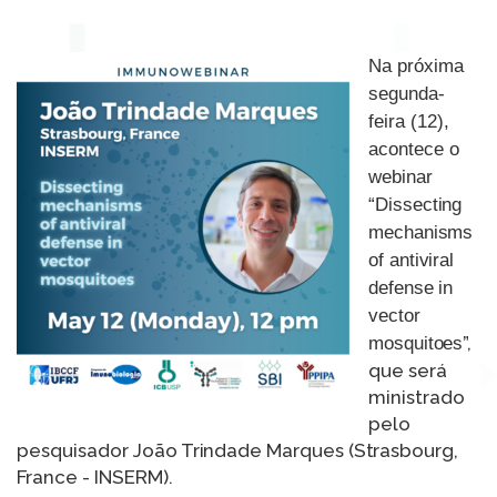
Na próxima
segunda-
feira (12),
acontece o
webinar
“
Dissecting
mechanisms
of antiviral
defense in
vector
”,
mosquitoes
que será
ministrado
pelo
pesquisador
João Trindade Marques
(
Strasbourg,
France
- INSERM).