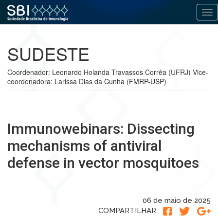
Alt
Pular
para
SUDESTE
o
conteúdo
Coordenador: Leonardo Holanda Travassos Corrêa (UFRJ) Vice-
coordenadora: Larissa Dias da Cunha (FMRP-USP)
Immunowebinars: Dissecting
mechanisms of antiviral
defense in vector mosquitoes
06 de maio de 2025
COMPARTILHAR