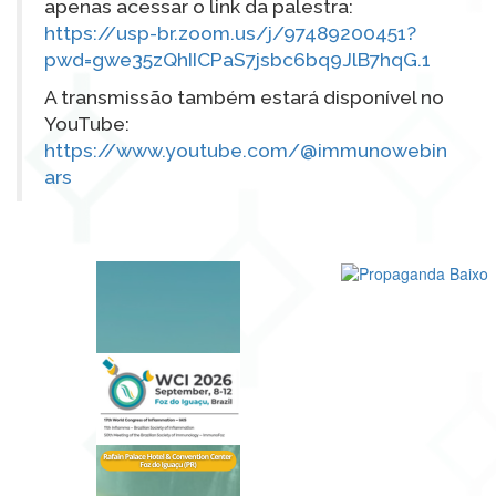
apenas acessar o link da palestra:
https://usp-br.zoom.us/j/97489200451?
pwd=gwe35zQhIICPaS7jsbc6bq9JlB7hqG.1
A transmissão também estará disponível no
YouTube:
https://www.youtube.com/@immunowebin
ars