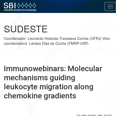
Alt
Pular
para
SUDESTE
o
conteúdo
Coordenador: Leonardo Holanda Travassos Corrêa (UFRJ) Vice-
coordenadora: Larissa Dias da Cunha (FMRP-USP)
Immunowebinars: Molecular
mechanisms guiding
leukocyte migration along
chemokine gradients
23 de maio de 2025