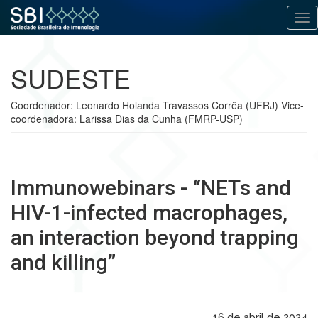
Alt
Pular
para
SUDESTE
o
conteúdo
Coordenador: Leonardo Holanda Travassos Corrêa (UFRJ) Vice-
coordenadora: Larissa Dias da Cunha (FMRP-USP)
Immunowebinars - “NETs and
HIV-1-infected macrophages,
an interaction beyond trapping
and killing”
16 de abril de 2024