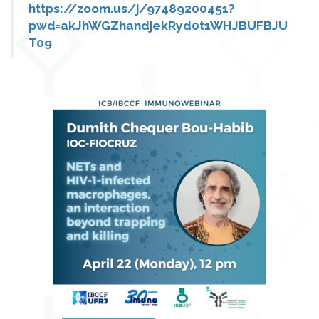
https://zoom.us/j/97489200451?
pwd=akJhWGZhandjekRyd0t1WHJBUFBJU
T09