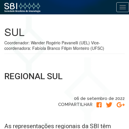
Alt
Pular
para
SUL
o
conteúdo
Coordenador: Wander Rogério Pavanelli (UEL) Vice-
coordenadora: Fabíola Branco Filipin Monteiro (UFSC)
REGIONAL SUL
06 de setembro de 2022
COMPARTILHAR
As representações regionais da SBI têm