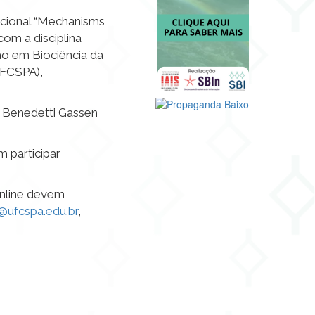
nacional “Mechanisms
com a disciplina
o em Biociência da
UFCSPA),
 Benedetti Gassen
 participar
online devem
j@ufcspa.edu.br
,