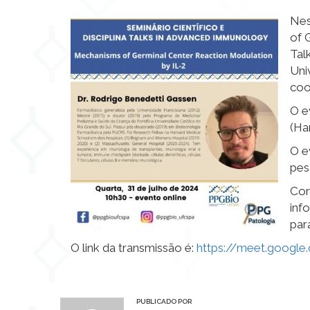
Nes
of 
Tal
Uni
coo
O e
(Ha
O e
pes
Com
inf
par
O link da transmissão é:
https://meet.google.
PUBLICADO POR