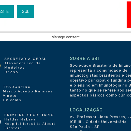
ESTE
SUL
Manage consent
SOBRE A SBI
SECRETÁRIA-GERAL
Alexandra Ivo de
Sociedade Brasileira de Imuno
Medeiros
representa a comunidade de
Unesp
imunologistas brasileiros e 
objetivo principal difundir a 
e o ensino em Imunologia no Br
TESOUREIRO
tanto no que se refere aos se
Marco Aurélio Ramirez
aspectos básicos como clínico
Vinolo
Unicamp
LOCALIZAÇÃO
PRIMEIRO-SECRETÁRIO
Av. Professor Lineu Prestes, 
Helder Nakaya
ICB III - Cidade Universitária
Hospital Israelita Albert
São Paulo - SP
Einstein