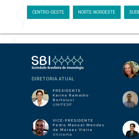
CENTRO-OESTE
NORTE-NORDESTE
SUD
DIRETORIA ATUAL
PRESIDENTE
Karina Ramalho
Bortoluci
UNIFESP
VICE-PRESIDENTE
Pedro Manoel Mendes
de Moraes Vieira
Unicamp