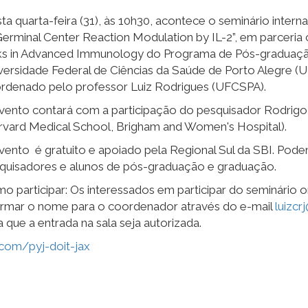
ta quarta-feira (31), às 10h30, acontece o seminário inter
Germinal Center Reaction Modulation by IL-2”, em parceria 
ks in Advanced Immunology do Programa de Pós-graduaçã
versidade Federal de Ciências da Saúde de Porto Alegre (
rdenado pelo professor Luiz Rodrigues (UFCSPA).
vento contará com a participação do pesquisador Rodrigo
rvard Medical School, Brigham and Women's Hospital).
vento é gratuito e apoiado pela Regional Sul da SBI. Podem
quisadores e alunos de pós-graduação e graduação.
o participar: Os interessados em participar do seminário 
ormar o nome para o coordenador através do e-mail
luizcr
a que a entrada na sala seja autorizada.
com/pyj-doit-jax