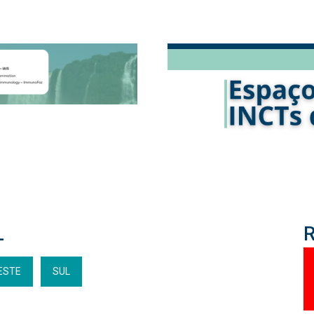
L
ESTE
SUL