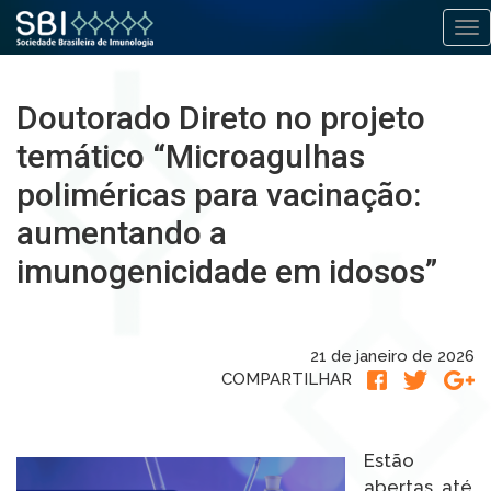
Alt
Pular
para
Doutorado Direto no projeto
o
conteúdo
temático “Microagulhas
poliméricas para vacinação:
aumentando a
imunogenicidade em idosos”
21 de janeiro de 2026
COMPARTILHAR
Estão
abertas, até