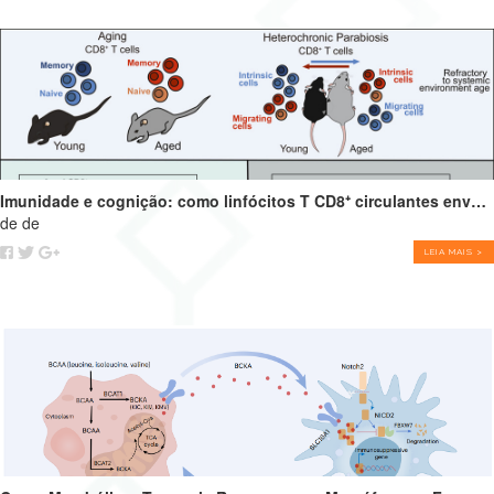
Imunidade e cognição: como linfócitos T CD8⁺ circulantes envelhecidos podem impulsionar o declínio cognitivo
de de
LEIA MAIS >