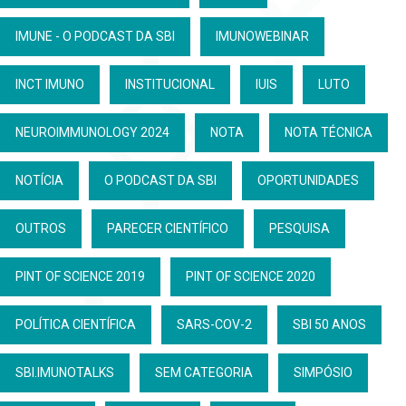
IMUNE - O PODCAST DA SBI
IMUNOWEBINAR
INCT IMUNO
INSTITUCIONAL
IUIS
LUTO
NEUROIMMUNOLOGY 2024
NOTA
NOTA TÉCNICA
NOTÍCIA
O PODCAST DA SBI
OPORTUNIDADES
OUTROS
PARECER CIENTÍFICO
PESQUISA
PINT OF SCIENCE 2019
PINT OF SCIENCE 2020
POLÍTICA CIENTÍFICA
SARS-COV-2
SBI 50 ANOS
SBI.IMUNOTALKS
SEM CATEGORIA
SIMPÓSIO