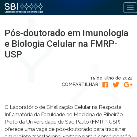
Alt
Pular
para
Pós-doutorado em Imunologia
o
conteúdo
e Biologia Celular na FMRP-
USP
15 de julho de 2022
COMPARTILHAR
O Laboratório de Sinalização Celular na Resposta
Inflamatória da Faculdade de Medicina de Ribeirão
Preto da Universidade de São Paulo (FMRP-USP)
oferece uma vaga de pós-doutorado para trabalhar
em projeto translacional voltado para a compreensão