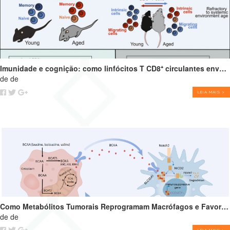
Imunidade e cognição: como linfócitos T CD8⁺ circulantes envelhecidos podem impulsionar o declínio cognitivo
de de
LEIA MAIS >
Como Metabólitos Tumorais Reprogramam Macrófagos e Favorecem o Crescimento Tumoral
de de
LEIA MAIS >