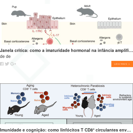
Janela crítica: como a imaturidade hormonal na infância amplifica alergias e programa o futuro do sistema imune
de de
LEIA MAIS >
Imunidade e cognição: como linfócitos T CD8⁺ circulantes envelhecidos podem impulsionar o declínio cognitivo