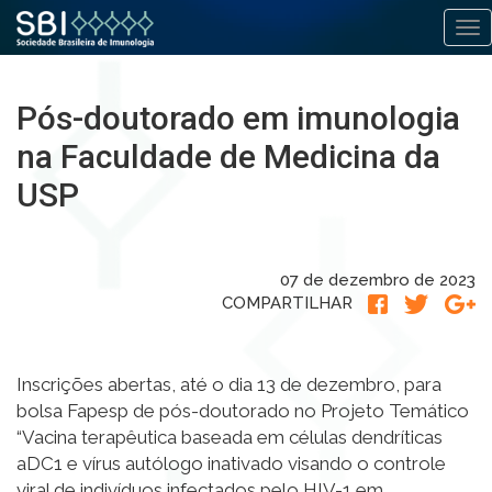
Alt
Pular
para
Pós-doutorado em imunologia
o
conteúdo
na Faculdade de Medicina da
USP
07 de dezembro de 2023
COMPARTILHAR
Inscrições abertas, até o dia 13 de dezembro, para
bolsa Fapesp de pós-doutorado no Projeto Temático
“Vacina terapêutica baseada em células dendríticas
aDC1 e vírus autólogo inativado visando o controle
viral de indivíduos infectados pelo HIV-1 em