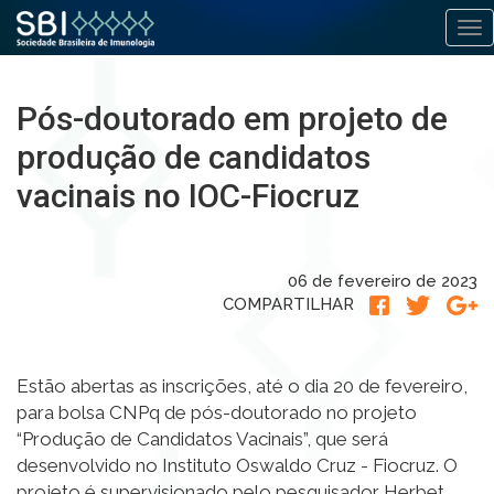
Alt
Pular
para
Pós-doutorado em projeto de
o
conteúdo
produção de candidatos
vacinais no IOC-Fiocruz
06 de fevereiro de 2023
COMPARTILHAR
Estão abertas as inscrições, até o dia 20 de fevereiro,
para bolsa CNPq de pós-doutorado no projeto
“Produção de Candidatos Vacinais”, que será
desenvolvido no Instituto Oswaldo Cruz - Fiocruz. O
projeto é supervisionado pelo pesquisador Herbet