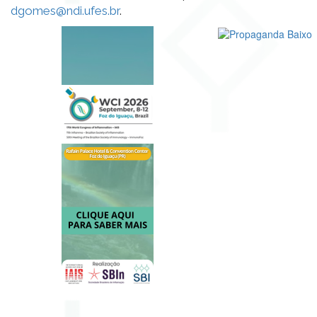
dgomes@ndi.ufes.br
.