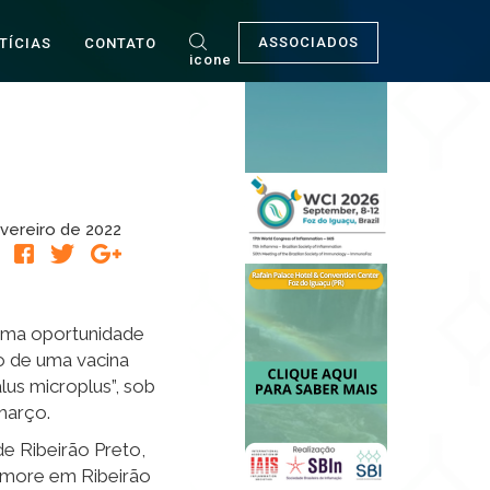
ASSOCIADOS
TÍCIAS
CONTATO
icone
vereiro de 2022
R
 uma oportunidade
o de uma vacina
us microplus”, sob
março.
e Ribeirão Preto,
e more em Ribeirão