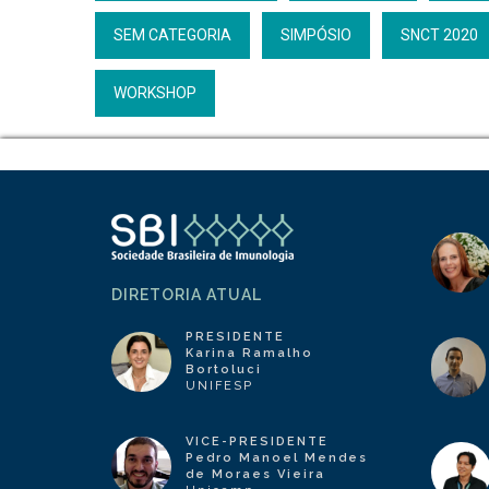
SEM CATEGORIA
SIMPÓSIO
SNCT 2020
WORKSHOP
DIRETORIA ATUAL
PRESIDENTE
Karina Ramalho
Bortoluci
UNIFESP
VICE-PRESIDENTE
Pedro Manoel Mendes
de Moraes Vieira