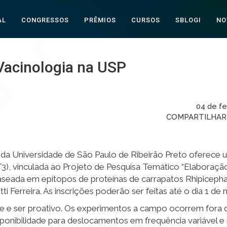
AL
CONGRESSOS
PRÊMIOS
CURSOS
SBLOGI
NO
Vacinologia na USP
04 de fe
COMPARTILHA
da Universidade de São Paulo de Ribeirão Preto oferece
3), vinculada ao Projeto de Pesquisa Temático “Elaboraçã
eada em epítopos de proteínas de carrapatos Rhipicephal
 Ferreira. As inscrições poderão ser feitas até o dia 1 de 
e e ser proativo. Os experimentos a campo ocorrem fora d
isponibilidade para deslocamentos em frequência variável 