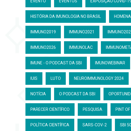
EVENTO
EVENTOS
EXPOSIÇÃO COVID-19
HISTÓRIA DA IMUNOLOGIA NO BRASIL
HOMENA
IMMUNO2019
IMMUNO2021
IMMUNO202
IMMUNO2026
IMMUNOLAC
IMMUNOMET
IMUNE - O PODCAST DA SBI
IMUNOWEBINAR
IUIS
LUTO
NEUROIMMUNOLOGY 2024
NOTÍCIA
O PODCAST DA SBI
OPORTUNI
PARECER CIENTÍFICO
PESQUISA
PINT OF
POLÍTICA CIENTÍFICA
SARS-COV-2
SBI 5