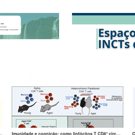
infância amplifica alergias e programa o futuro do sistema imune
Imunidade e cognição: como linfócitos T CD8⁺ circulantes envelhecidos podem impulsionar o declínio cognitivo