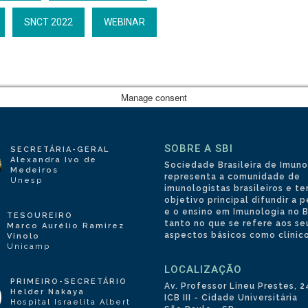
SNCT 2022
WEBINAR
Manage consent
SOBRE A SBI
SECRETÁRIA-GERAL
Alexandra Ivo de
Sociedade Brasileira de Imuno
Medeiros
representa a comunidade de
Unesp
imunologistas brasileiros e 
objetivo principal difundir a 
e o ensino em Imunologia no Br
TESOUREIRO
tanto no que se refere aos se
Marco Aurélio Ramirez
aspectos básicos como clínico
Vinolo
Unicamp
LOCALIZAÇÃO
PRIMEIRO-SECRETÁRIO
Av. Professor Lineu Prestes, 
Helder Nakaya
ICB III - Cidade Universitária
Hospital Israelita Albert