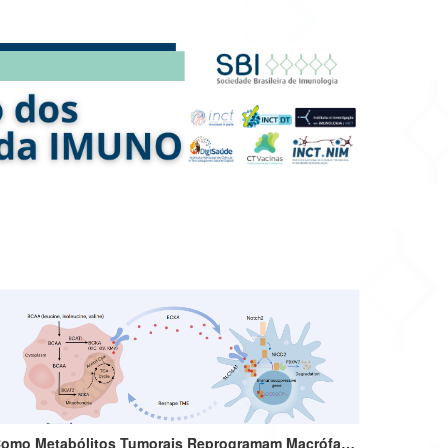
Como Metabólitos Tumorais Reprogramam Macrófagos e Favorecem o Crescimento Tumoral