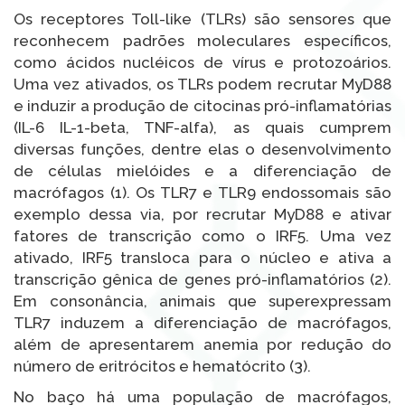
Os receptores Toll-like (TLRs) são sensores que
reconhecem padrões moleculares específicos,
como ácidos nucléicos
de vírus e protozoários.
Uma vez ativados, os TLRs podem recrutar MyD88
e induzir a produção de citocinas pró-inflamatórias
(IL-6 IL-1-beta, TNF-alfa), as quais cumprem
diversas funções, dentre elas o desenvolvimento
de células mielóides e a diferenciação de
macrófagos (1). Os TLR7 e TLR9 endossomais são
exemplo dessa via, por recrutar MyD88 e ativar
fatores de transcrição como o IRF5. Uma vez
ativado, IRF5 transloca para o núcleo e ativa a
transcrição gênica de genes pró-inflamatórios (2).
Em consonância, animais que superexpressam
TLR7 induzem a diferenciação de macrófagos,
além de apresentarem anemia por redução do
número de eritrócitos e hematócrito (3).
No baço há uma população de macrófagos,