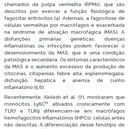
chamados da polpa vermelha (RPMs), que são
descritos por exercer a função fisiológica de
fagocitar eritrócitos (4). Ademais, a fagocitose de
células vermelhas por macrófagos é exacerbada
na síndrome de ativação macrofágica (MAS). A
disfunções primárias genéticas, doenças
inflamatórias ou infecções podem favorecer o
desenvolvimento da MAS, que é uma condição
patológica secundária. Os sintomas característicos
da MAS é o aumento excessivo da produção de
citocinas, citopenias, febre alta, esplenomegalia,
disfunção hepática e anemia de cunho
inflamatório (5,6).
Recentemente, Akilesh et al. (7), mostraram que
hi
monócitos Ly6C
ativados cronicamente com
TLR7 e TLR9 diferenciam-se em macrófagos
hemofagocítos inflamatórios (iHPCs), células antes
não descritas. A diferenciação desse fenótipo de