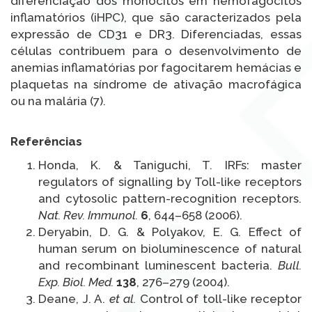
diferenciação dos monócitos em hemofagócitos
inflamatórios (iHPC), que são caracterizados pela
expressão de CD31 e DR3. Diferenciadas, essas
células contribuem para o desenvolvimento de
anemias inflamatórias por fagocitarem hemácias e
plaquetas na síndrome de ativação macrofágica
ou na malária (7).
Referências
Honda, K. & Taniguchi, T. IRFs: master
regulators of signalling by Toll-like receptors
and cytosolic pattern-recognition receptors.
Nat. Rev. Immunol.
6
, 644–658 (2006).
Deryabin, D. G. & Polyakov, E. G. Effect of
human serum on bioluminescence of natural
and recombinant luminescent bacteria.
Bull.
Exp. Biol. Med.
138
, 276–279 (2004).
Deane, J. A.
et al.
Control of toll-like receptor