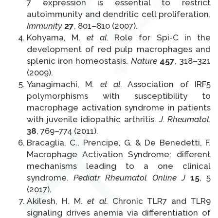
7 expression is essential to restrict
autoimmunity and dendritic cell proliferation.
Immunity
27
, 801–810 (2007).
Kohyama, M.
et al.
Role for Spi-C in the
development of red pulp macrophages and
splenic iron homeostasis.
Nature
457
, 318–321
(2009).
Yanagimachi, M.
et al.
Association of IRF5
polymorphisms with susceptibility to
macrophage activation syndrome in patients
with juvenile idiopathic arthritis.
J. Rheumatol.
38
, 769–774 (2011).
Bracaglia, C., Prencipe, G. & De Benedetti, F.
Macrophage Activation Syndrome: different
mechanisms leading to a one clinical
syndrome.
Pediatr Rheumatol Online J
15
, 5
(2017).
Akilesh, H. M.
et al.
Chronic TLR7 and TLR9
signaling drives anemia via differentiation of