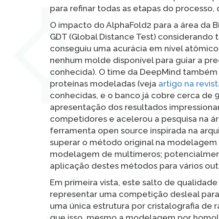
para refinar todas as etapas do processo,
O impacto do AlphaFold2 para a área da Bi
GDT (Global Distance Test) considerando t
conseguiu uma acurácia em nível atômico 
nenhum molde disponível para guiar a pred
conhecida). O time da DeepMind também 
proteínas modeladas (veja
artigo na revis
conhecidas, e o banco já cobre cerca de 98
apresentação dos resultados impressiona
competidores e acelerou a pesquisa na ár
ferramenta open source inspirada na arqu
superar o método original na modelagem
modelagem de multimeros; potencialment
aplicação destes métodos para vários out
Em primeira vista, este salto de qualida
representar uma competição desleal para
uma única estrutura por cristalografia de
que isso, mesmo a modelagem por homolo