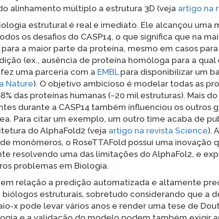
 do alinhamento múltiplo a estrutura 3D (veja
artigo na 
ologia estrutural é real e imediato. Ele alcançou uma 
odos os desafios do CASP14, o que significa que na mai
para a maior parte da proteína, mesmo em casos para 
ição (ex., ausência de proteína homóloga para a qual 
fez uma parceria com a
EMBL
para disponibilizar um 
ta Nature
). O objetivo ambicioso é modelar todas as pr
% das proteínas humanas (~20 mil estruturas). Mais do 
ntes durante a CASP14 também influenciou os outros 
ea. Para citar um exemplo, um outro time acaba de pub
itetura do AlphaFold2 (veja
artigo na revista Science
).
 de monômeros, o RoseTTAFold possui uma inovação q
e resolvendo uma das limitações do AlphaFol2, e exp
ros problemas em Biologia.
de em relação a predição automatizada e altamente pre
 biólogos estruturais, sobretudo considerando que a 
 raio-x pode levar vários anos e render uma tese de Dou
gia e a validação do modelo podem também exigir an