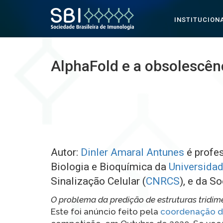
INSTITUCION
Pular para o conteúdo
AlphaFold e a obsolescên
Autor:
Dinler Amaral Antunes
é profe
Biologia e Bioquímica da
Universida
Sinalização Celular (
CNRCS
), e da S
O problema da predição de estruturas tridime
Este foi anúncio feito pela
coordenação 