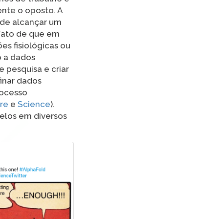
nte o oposto. A
l de alcançar um
fato de que em
es fisiológicas ou
o a dados
 pesquisa e criar
inar dados
rocesso
re
e
Science
).
delos em diversos