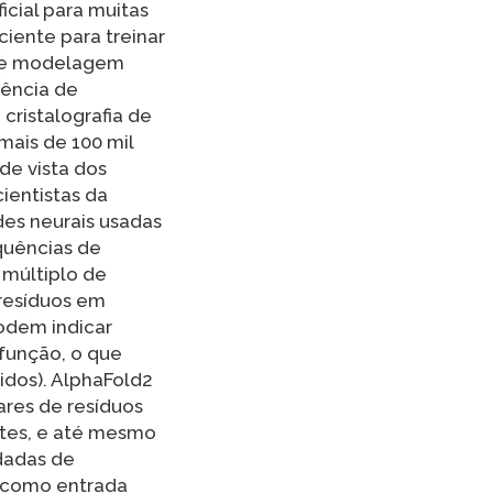
icial para muitas
ciente para treinar
 de modelagem
uência de
cristalografia de
mais de 100 mil
de vista dos
ientistas da
des neurais usadas
quências de
 múltiplo de
 resíduos em
odem indicar
 função, o que
dos). AlphaFold2
pares de resíduos
ntes, e até mesmo
odadas de
do como entrada