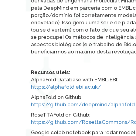
derivadas de engenharia molecular. Fina
pela DeepMind em parceria com o EMBL c
porção/domínio foi corretamente model
enovelado). Isso gerou uma série de piada
(ou se divertem) com o fato de que seu a
se preocupe! Os métodos de inteligência 
aspectos biológicos (e o trabalho de Biól
beneficiarmos ao máximo desta revolução
Recursos úteis:
AlphaFold Database with EMBL-EBI:
https://alphafold.ebi.ac.uk/
AlphaFold on Github:
https://github.com/deepmind/alphafold
RoseTTAFold on Github:
https://github.com/RosettaCommons/R
Google colab notebook para rodar mode