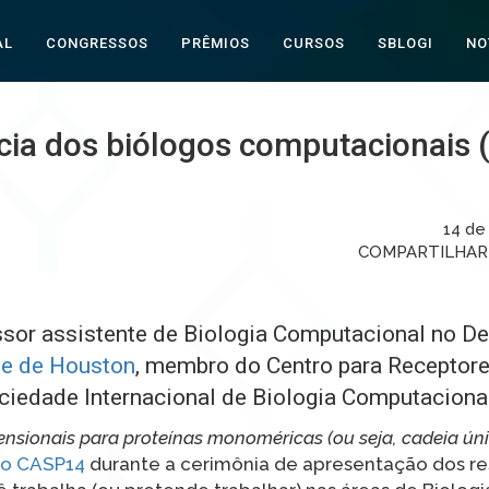
AL
CONGRESSOS
PRÊMIOS
CURSOS
SBLOGI
NO
cia dos biólogos computacionais 
14 de
COMPARTILHA
ssor assistente de Biologia Computacional no D
de de Houston
, membro do Centro para Receptor
ociedade Internacional de Biologia Computacional
nsionais para proteínas monoméricas (ou seja, cadeia únic
do CASP14
durante a cerimônia de apresentação dos re