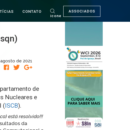
ASSOCIADOS
TÍCIAS
CONTATO
icone
(sqn)
 agosto de 2021
R
epartamento de
es Nucleares e
 (
ISCB
).
a) está resolvido!!!
sultados da