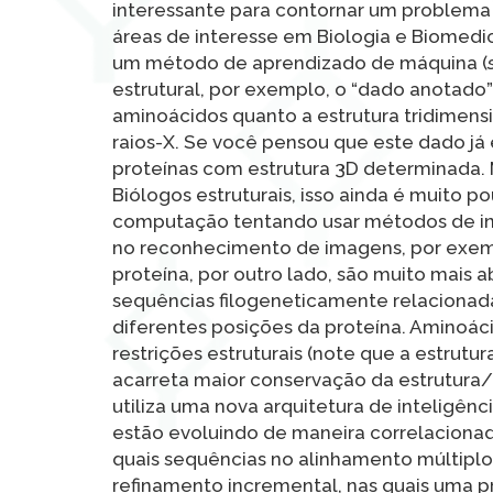
interessante para contornar um problema q
áreas de interesse em Biologia e Biomedic
um método de aprendizado de máquina (
estrutural, por exemplo, o “dado anotado”
aminoácidos quanto a estrutura tridimens
raios-X. Se você pensou que este dado já 
proteínas com estrutura 3D determinada. 
Biólogos estruturais, isso ainda é muito 
computação tentando usar métodos de intel
no reconhecimento de imagens, por exemp
proteína, por outro lado, são muito mais 
sequências filogeneticamente relacionada
diferentes posições da proteína. Aminoá
restrições estruturais (note que a estrut
acarreta maior conservação da estrutura
utiliza uma nova arquitetura de inteligênci
estão evoluindo de maneira correlacionad
quais sequências no alinhamento múltiplo 
refinamento incremental, nas quais uma pre