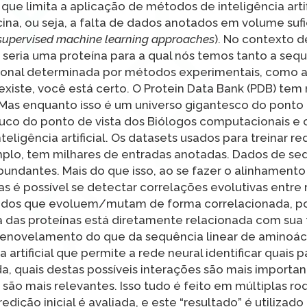
ue limita a aplicação de métodos de inteligência artif
ina, ou seja, a falta de dados anotados em volume sufi
supervised machine learning approaches
). No contexto
 seria uma proteína para a qual nós temos tanto a seq
ional determinada por métodos experimentais, como a 
existe, você está certo. O Protein Data Bank (PDB) tem 
Mas enquanto isso é um universo gigantesco do ponto 
pouco do ponto de vista dos Biólogos computacionais e c
igência artificial. Os datasets usados para treinar re
lo, tem milhares de entradas anotadas. Dados de se
abundantes. Mais do que isso, ao se fazer o alinhamento
s é possível se detectar correlações evolutivas entre
cidos que evoluem/mutam de forma correlacionada, p
ura das proteínas está diretamente relacionada com sua
/enovelamento do que da sequência linear de aminoáci
a artificial que permite a rede neural identificar quais 
a, quais destas possíveis interações são mais importa
são mais relevantes. Isso tudo é feito em múltiplas r
dição inicial é avaliada, e este “resultado” é utiliza