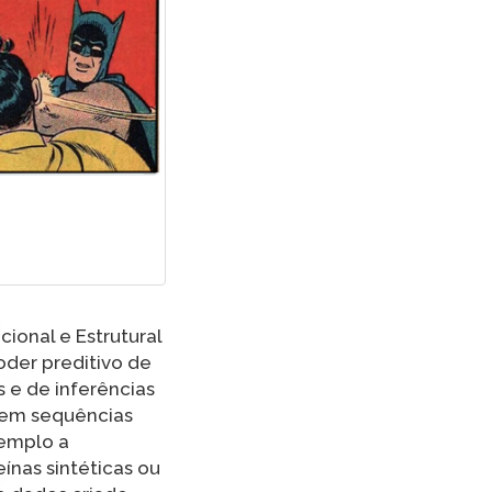
ional e Estrutural
der preditivo de
e de inferências
stem sequências
xemplo a
ínas sintéticas ou