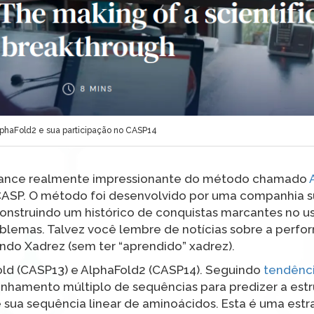
phaFold2 e sua participação no CASP14
rmance realmente impressionante do método chamado
CASP. O método foi desenvolvido por uma companhia su
struindo um histórico de conquistas marcantes no us
 problemas. Talvez você lembre de notícias sobre a perf
ndo Xadrez (sem ter “aprendido” xadrez).
Fold (CASP13) e AlphaFold2 (CASP14). Seguindo
tendênci
alinhamento múltiplo de sequências para predizer a estr
de sua sequência linear de aminoácidos. Esta é uma estr