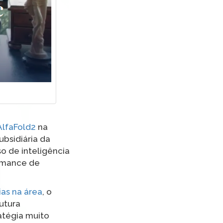
AlfaFold2
na
bsidiária da
o de inteligência
ormance de
as na área
, o
utura
atégia muito