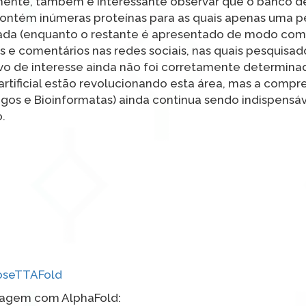
lmente, também e interessante observar que o banco d
ontém inúmeras proteínas para as quais apenas uma 
ada (enquanto o restante é apresentado de modo co
s e comentários nas redes sociais, nas quais pesquisad
lvo de interesse ainda não foi corretamente determina
artificial estão revolucionando esta área, mas a comp
ogos e Bioinformatas) ainda continua sendo indispensáv
.
oseTTAFold
lagem com AlphaFold: