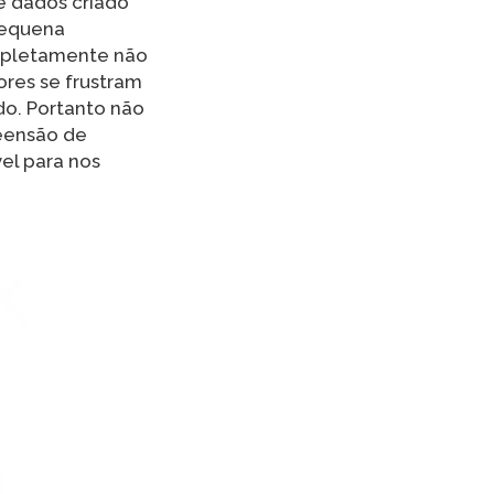
e dados criado
pequena
mpletamente não
ores se frustram
do. Portanto não
reensão de
el para nos