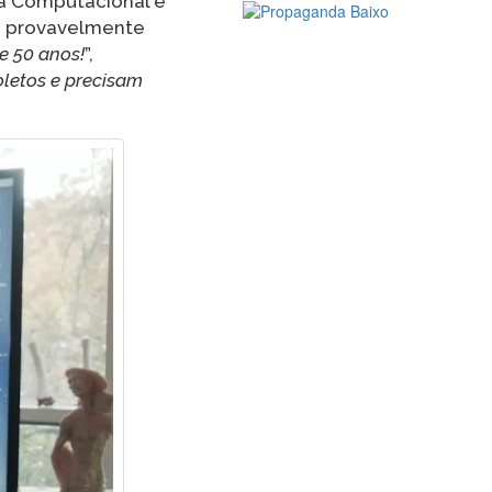
ia Computacional e
cê provavelmente
e 50 anos!
”,
oletos e precisam