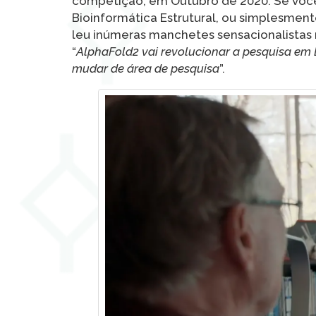
competição, em Outubro de 2020. Se você 
Bioinformática Estrutural, ou simplesmen
leu inúmeras manchetes sensacionalistas n
“
AlphaFold2 vai revolucionar a pesquisa em 
mudar de área de pesquisa
”.