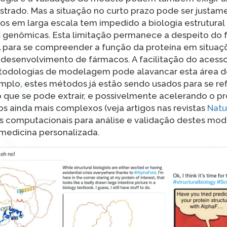
rado. Mas a situação no curto prazo pode ser justame
dos em larga escala tem impedido a biologia estrutura
s genômicas. Esta limitação permanece a despeito do 
l para se compreender a função da proteína em situaçõ
 desenvolvimento de fármacos. A facilitação do acess
etodologias de modelagem pode alavancar esta área de
mplo, estes métodos já estão sendo usados para se ref
 que se pode extrair, e possivelmente acelerando o p
s ainda mais complexos (veja artigos nas revistas
Natu
os computacionais para análise e validação destes mo
medicina personalizada.