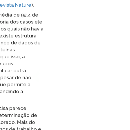
revista Nature
).
média de 92.4 de
oria dos casos ele
os quais não havia
existe estrutura
banco de dados de
oteínas
que isso, a
grupos
licar outra
 Apesar de não
ue permite a
andindo a
cisa parece
determinação de
torado. Mais do
os de trabalho e