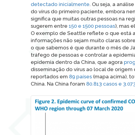
detectado inicialmente
. Ou seja, a análi
do vírus do primeiro paciente, embora nen
significa que muitas outras pessoas na re
sugerem entre
150 e 1500 pessoas
), mas 
O exemplo de Seattle reflete o que está
informações não sejam muito claras sobre
o que sabemos é que durante o mês de Ja
tráfego de pessoas e controlar a epidemia
epidemia dentro da China, que agora
prog
disseminação do vírus ao local de origem
reportados em
89 países
(mapa acima), to
China. Na China foram
80.813 casos e 3.07