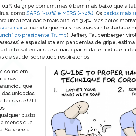
de 0,1% da gripe comum, mas é bem mais baixo que a le
irus, como
SARS (~10%) e MERS (~34%)
. Os
dados mais 
ra uma letalidade mais alta, de 3,4%. Mas pelos motivo
verá cair
a medida que mais pessoas são testadas e m
unch" do presidente Trump
). Jeffery Taubenberger, vir
Diseases
) e especialista em pandemias de gripe, estima
portante salientar que a maior parte da letalidade ante
s de saúde, sobretudo respiratórios.
im como em
nte nas
 anunciou que
o
das unidades
 leitos de UTI.
os
qualquer custo.
, a menos que
e. Se você é