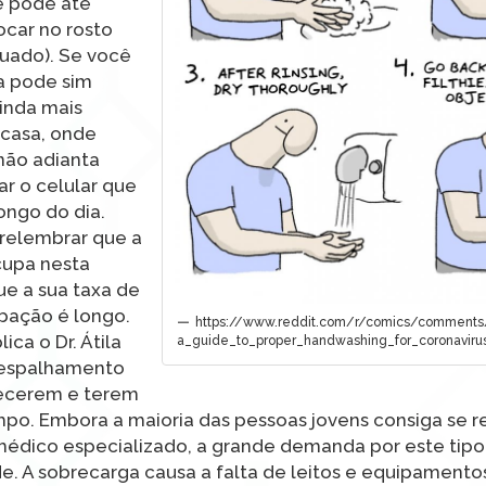
e pode até
ocar no rosto
suado). Se você
a pode sim
ainda mais
 casa, onde
não adianta
r o celular que
ongo do dia.
 relembrar que a
cupa nesta
e a sua taxa de
ubação é longo.
https://www.reddit.com/r/comics/comment
ica o Dr. Átila
a_guide_to_proper_handwashing_for_coronaviru
O espalhamento
oecerem e terem
po. Embora a maioria das pessoas jovens consiga se r
médico especializado, a grande demanda por este tip
. A sobrecarga causa a falta de leitos e equipament