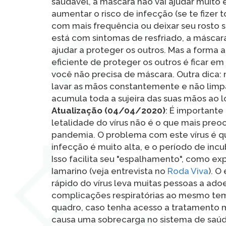
saudável, a máscara não vai ajudar muito 
aumentar o risco de infecção (se te fizer t
com mais frequência ou deixar seu rosto 
está com sintomas de resfriado, a máscar
ajudar a proteger os outros. Mas a forma 
eficiente de proteger os outros é ficar em
você não precisa de máscara. Outra dica: 
lavar as mãos constantemente e não limpa
acumula toda a sujeira das suas mãos ao l
Atualização (04/04/2020)
: É importante
letalidade do vírus não é o que mais preo
pandemia. O problema com este vírus é qu
infecção é muito alta, e o período de inc
Isso facilita seu "espalhamento", como expl
Iamarino (veja entrevista no
Roda Viva
). 
rápido do vírus leva muitas pessoas a ad
complicações respiratórias ao mesmo tem
quadro, caso tenha acesso a tratamento 
causa uma sobrecarga no sistema de saúde