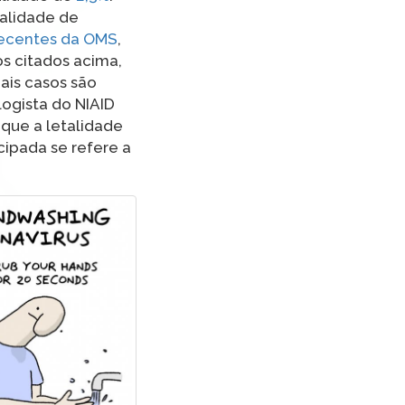
talidade de
recentes da OMS
,
s citados acima,
ais casos são
ologista do NIAID
 que a letalidade
cipada se refere a