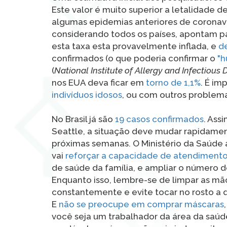
Este valor é muito superior a letalidade 
algumas epidemias anteriores de coronav
considerando todos os países, apontam pa
esta taxa esta provavelmente inflada, e
de
confirmados (o que poderia confirmar o
"h
(
National Institute of Allergy and Infectious 
nos EUA deva ficar em
torno de 1,1%
. É im
indivíduos idosos
, ou com outros problema
No Brasil já são
19 casos confirmados
. Ass
Seattle, a situação deve mudar rapidame
próximas semanas. O Ministério da Saúde
vai
reforçar a capacidade de atendiment
de saúde da família, e ampliar o número de
Enquanto isso, lembre-se de limpar as mã
constantemente e evite tocar no rosto a 
E
não se preocupe em comprar máscaras
você seja um trabalhador da área da saúd