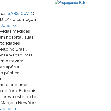
us (
SARS-CoV-2
)
ID-19), e começou
 Janeiro
.
devidas medidas
m hospital, suas
utoridades
ito no Brasil,
observação, mas
bém estavam
nas após a
o público,
n.
incluindo uma
 de fora. E depois
screvo este texto,
e Março o New York
 ao caso