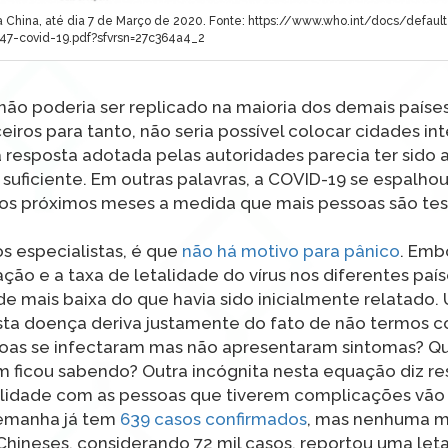
 China, até dia 7 de Março de 2020. Fonte: https://www.who.int/docs/default
-47-covid-19.pdf?sfvrsn=27c364a4_2
ão poderia ser replicado na maioria dos demais países, 
ros para tanto, não seria possível colocar cidades in
resposta adotada pelas autoridades parecia ter sido
o suficiente. Em outras palavras, a COVID-19 se espalh
nos próximos meses a medida que mais pessoas são te
os especialistas, é que
não há motivo para pânico
. Emb
o e a taxa de letalidade do vírus nos diferentes país
e mais baixa do que havia sido inicialmente relatado.
esta doença deriva justamente do fato de não termos 
soas se infectaram mas não apresentaram sintomas? Q
 ficou sabendo? Outra incógnita nesta equação diz re
cilidade com as pessoas que tiverem complicações vão
lemanha já tem
639 casos confirmados
, mas nenhuma m
 Chineses, considerando 72 mil casos, reportou uma let