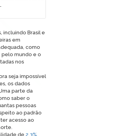
-
incluindo Brasil e
teiras em
 adequada, como
ou pelo mundo e o
stadas nos
ora seja impossível
es, os dados
 Uma parte da
como saber o
uantas pessoas
speito ao padrão
 ter acesso ao
orte.
alidade de
2,3%
.