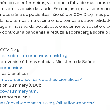
dicos e enfermeiros, visto que a falta de máscaras e
os profissionais da saúde. Em conjunto, esta sobrecar
necessária de pacientes, não só por COVID-19, mas po
a não temos uma vacina e não temos a disponibilidad
tagem massiva da população, o isolamento social e o c
e controlar a pandemia e reduzir a sobrecarga sobre o
 COVID-19:
aes-sobre-o-coronavrus-covid-19
 prevenir e últimas notícias (Ministério da Saúde):
coronavirus
s Científicos:
a-novo-coronavirus-detalhes-cientificos/
ation Summary (CDC):
ncov/summary.html
n reports (OMS):
es/novel-coronavirus-2019/situation-reports/