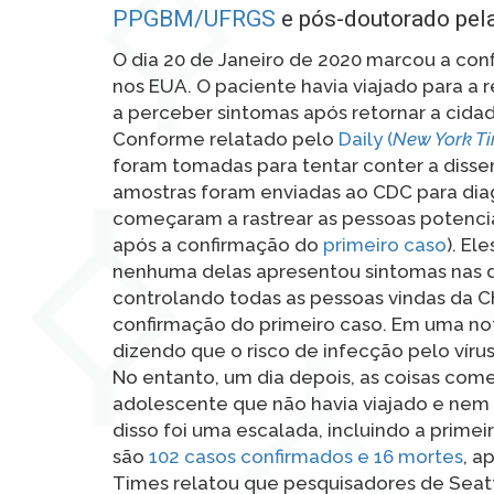
PPGBM/UFRGS
e pós-doutorado pel
O dia 20 de Janeiro de 2020 marcou a con
nos EUA. O paciente havia viajado para a
a perceber sintomas após retornar a cida
Conforme relatado pelo
Daily (
New York T
foram tomadas para tentar conter a disse
amostras foram enviadas ao CDC para diag
começaram a rastrear as pessoas potencia
após a confirmação do
primeiro caso
). El
nenhuma delas apresentou sintomas nas 
controlando todas as pessoas vindas da C
confirmação do primeiro caso. Em uma no
dizendo que o risco de infecção pelo vír
No entanto, um dia depois, as coisas com
adolescente que não havia viajado e nem 
disso foi uma escalada, incluindo a prim
são
102 casos confirmados e 16 mortes
, a
Times relatou que pesquisadores de Sea