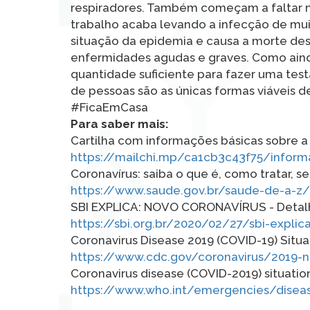
respiradores. Também começam a faltar mé
trabalho acaba levando a infecção de muit
situação da epidemia e causa a morte des
enfermidades agudas e graves. Como aind
quantidade suficiente para fazer uma tes
de pessoas são as únicas formas viáveis d
#FicaEmCasa
Para saber mais:
Cartilha com informações básicas sobre a
https://mailchi.mp/ca1cb3c43f75/inform
Coronavírus: saiba o que é, como tratar, se
https://www.saude.gov.br/saude-de-a-z/
SBI EXPLICA: NOVO CORONAVÍRUS - Detalhe
https://sbi.org.br/2020/02/27/sbi-explic
Coronavirus Disease 2019 (COVID-19) Situ
https://www.cdc.gov/coronavirus/2019-
Coronavirus disease (COVID-2019) situatio
https://www.who.int/emergencies/diseas