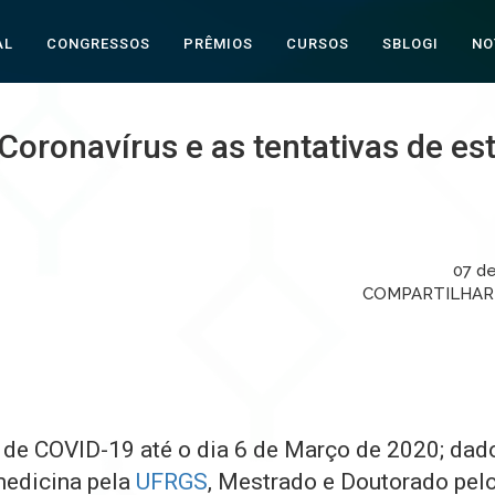
AL
CONGRESSOS
PRÊMIOS
CURSOS
SBLOGI
NO
Coronavírus e as tentativas de es
07 d
COMPARTILHA
 de COVID-19 até o dia 6 de Março de 2020; da
medicina pela
UFRGS
, Mestrado e Doutorado pel