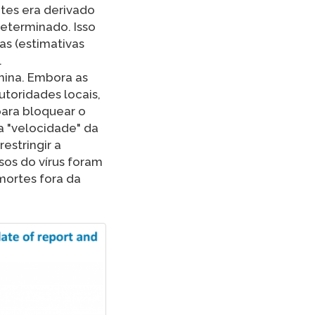
ntes era derivado
determinado. Isso
as (estimativas
.
hina. Embora as
toridades locais,
ara bloquear o
a "velocidade" da
restringir a
sos do vírus foram
mortes fora da