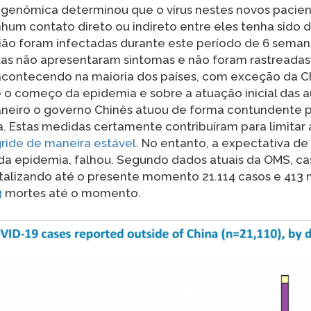
se genômica determinou que o vírus nestes novos pacie
hum contato direto ou indireto entre eles tenha sido 
gião foram infectadas durante este período de 6 seman
elas não apresentaram sintomas e não foram rastreadas
 acontecendo na maioria dos países, com exceção da C
 o começo da epidemia e sobre a atuação inicial das au
neiro o governo Chinês atuou de forma contundente p
. Estas medidas certamente contribuíram para limitar 
ride de maneira estável
. No entanto, a expectativa de 
 da epidemia, falhou. Segundo dados atuais da OMS, ca
talizando até o presente momento 21.114 casos e 413 
3
mortes até o momento.