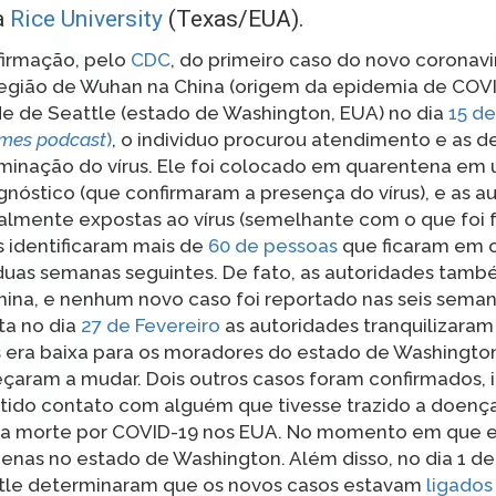
a
Rice University
(Texas/EUA).
firmação, pelo
CDC
, do primeiro caso do novo coronavir
 região de Wuhan na China (origem da epidemia de COV
de de Seattle (estado de Washington, EUA) no dia
15 de
imes podcast
)
, o individuo procurou atendimento e as 
minação do vírus. Ele foi colocado em quarentena em u
nóstico (que confirmaram a presença do vírus), e as a
lmente expostas ao vírus (semelhante com o que foi fe
es identificaram mais de
60 de pessoas
que ficaram em 
duas semanas seguintes. De fato, as autoridades tam
hina, e nenhum novo caso foi reportado nas seis sema
ta no dia
27 de Fevereiro
as autoridades tranquilizaram 
us era baixa para os moradores do estado de Washingto
eçaram a mudar. Dois outros casos foram confirmados, 
tido contato com alguém que tivesse trazido a doença
eira morte por COVID-19 nos EUA. No momento em que e
penas no estado de Washington. Além disso, no dia 1 d
ttle determinaram que os novos casos estavam
ligados