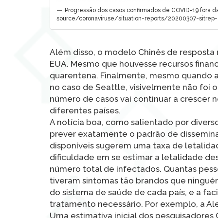
Progressão dos casos confirmados de COVID-19 fora da
source/coronaviruse/situation-reports/20200307-sitrep
Além disso, o modelo Chinês de resposta n
EUA. Mesmo que houvesse recursos financei
quarentena. Finalmente, mesmo quando a 
no caso de Seattle, visivelmente não foi 
número de casos vai continuar a crescer 
diferentes países.
A notícia boa, como salientado por divers
prever exatamente o padrão de disseminaçã
disponíveis sugerem uma taxa de letalidad
dificuldade em se estimar a letalidade d
número total de infectados. Quantas pes
tiveram sintomas tão brandos que ninguém
do sistema de saúde de cada país, e a fa
tratamento necessário. Por exemplo, a A
Uma estimativa inicial dos pesquisadores