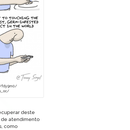
s/fdy9m0/
s_oc/
ecuperar deste
o de atendimento
os, como