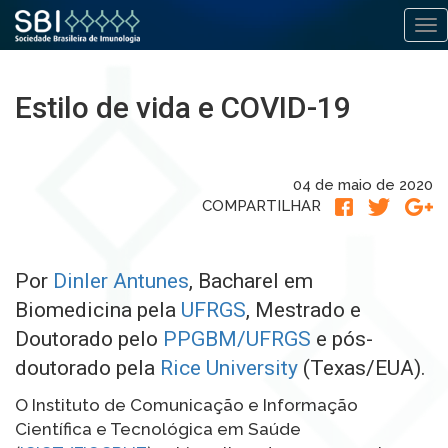
Alt
Pular
para
Estilo de vida e COVID-19
o
conteúdo
04 de maio de 2020
COMPARTILHAR
Por
Dinler Antunes
, Bacharel em
Biomedicina pela
UFRGS
, Mestrado e
Doutorado pelo
PPGBM/UFRGS
e pós-
doutorado pela
Rice University
(Texas/EUA).
O Instituto de Comunicação e Informação
Científica e Tecnológica em Saúde