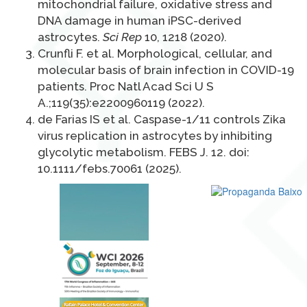
mitochondrial failure, oxidative stress and
DNA damage in human iPSC-derived
astrocytes.
Sci Rep
10, 1218 (2020).
Crunfli F. et al. Morphological, cellular, and
molecular basis of brain infection in COVID-19
patients. Proc Natl Acad Sci U S
A.;119(35):e2200960119 (2022).
de Farias IS et al. Caspase-1/11 controls Zika
virus replication in astrocytes by inhibiting
glycolytic metabolism. FEBS J. 12. doi:
10.1111/febs.70061 (2025).