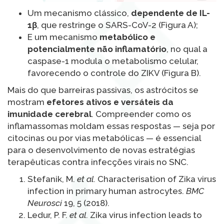
Um mecanismo clássico,
dependente de IL-
1β
, que restringe o SARS-CoV-2 (Figura A);
E um mecanismo
metabólico e
potencialmente não inflamatório
, no qual a
caspase-1 modula o metabolismo celular,
favorecendo o controle do ZIKV (Figura B).
Mais do que barreiras passivas, os astrócitos se
mostram
efetores ativos e versáteis da
imunidade cerebral
. Compreender como os
inflamassomas moldam essas respostas — seja por
citocinas ou por vias metabólicas — é essencial
para o desenvolvimento de novas estratégias
terapêuticas contra infecções virais no SNC.
Stefanik, M.
et al.
Characterisation of Zika virus
infection in primary human astrocytes.
BMC
Neurosci
19, 5 (2018).
Ledur, P. F.
et al.
Zika virus infection leads to