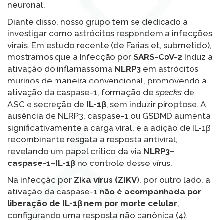
neuronal.
Diante disso, nosso grupo tem se dedicado a
investigar como astrócitos respondem a infecções
virais. Em estudo recente (de Farias et, submetido),
mostramos que a infecção por
SARS-CoV-2
induz a
ativação do inflamassoma
NLRP3
em astrócitos
murinos de maneira convencional, promovendo a
ativação da caspase-1, formação de
specks
de
ASC e secreção de
IL-1β
, sem induzir piroptose. A
ausência de NLRP3, caspase-1 ou GSDMD aumenta
significativamente a carga viral, e a adição de IL-1β
recombinante resgata a resposta antiviral,
revelando um papel crítico da via
NLRP3–
caspase-1–IL-1β
no controle desse vírus.
Na infecção por
Zika vírus (ZIKV)
, por outro lado, a
ativação da caspase-1
não é acompanhada por
liberação de IL-1β nem por morte celular
,
configurando uma resposta não canônica (4).