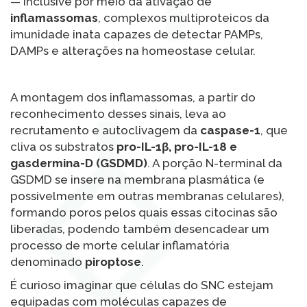
— inclusive por meio da ativação de
inflamassomas
, complexos multiproteicos da
imunidade inata capazes de detectar PAMPs,
DAMPs e alterações na homeostase celular.
A montagem dos inflamassomas, a partir do
reconhecimento desses sinais, leva ao
recrutamento e autoclivagem da
caspase-1
, que
cliva os substratos
pro-IL-1β, pro-IL-18 e
gasdermina-D (GSDMD)
. A porção N-terminal da
GSDMD se insere na membrana plasmática (e
possivelmente em outras membranas celulares),
formando poros pelos quais essas citocinas são
liberadas, podendo também desencadear um
processo de morte celular inflamatória
denominado
piroptose
.
É curioso imaginar que células do SNC estejam
equipadas com moléculas capazes de