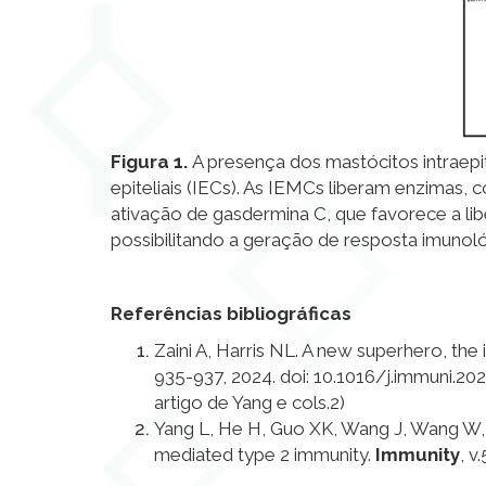
Figura 1.
A presença dos mastócitos intraepite
epiteliais (IECs). As IEMCs liberam enzimas,
ativação de gasdermina C, que favorece a lib
possibilitando a geração de resposta imunológi
Referências bibliográficas
Zaini A, Harris NL. A new superhero, the i
935-937
, 2024
. doi: 10.1016/j.immuni.2
artigo de Yang e cols.
2
)
Yang L, He H, Guo XK, Wang J, Wang W, L
mediated type 2 immunity.
Immunity
, v