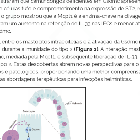
 Mostraram que camundongos deficientes em Gsdmc aprese
e células tufo e comprometimento na expressão de ST2, re
im, o grupo mostrou que a Mcpt1 é a enzima-chave na cliv
am um aumento na retenção de IL-33 nas IECs e menor at
sdmc.
ntre os mastócitos intraepiteliais e a ativação da Gsdmc 
33 durante a imunidade do tipo 2
(Figura 1)
. A interação mas
mc, mediada pela Mcpt1, e subsequente liberação de IL-33
tipo 2. Estas descobertas abrem novas perspectivas para 
cos e patológicos, proporcionando uma melhor compreens
s abordagens terapêuticas para infecções helmínticas.