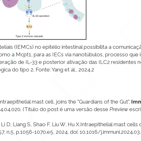
liais (IEMCs) no epitélio intestinal possibilita a comunica
 como a Mcpt1, para as IECs via nanotúbulos, processo que 
eração de IL-33 e posterior ativação das ILC2 residentes n
ca do tipo 2. Fonte: Yang et al., 2024.
2
ntraepithelial mast cell, joins the "Guardians of the Gut".
Imm
024.04.020. (Título do post é uma versão desse
Preview
escri
i D, Liang S, Shao F, Liu W, Hu X.
Intraepithelial mast cells
.57, n.5, p.1056-1070.e5, 2024. doi:
10.1016/j.immuni.2024.03.