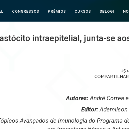
AL
CONGRESSOS
PRÊMIOS
CURSOS
SBLOGI
NO
tócito intraepitelial, junta-se ao
15 
COMPARTILHA
Autores:
André Correa e
Editor:
Ademilson 
a Tópicos Avançados de Imunologia do Programa 