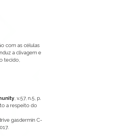
ção com as células
induz a clivagem e
o tecido,
unity
, v.57, n.5, p.
to a respeito do
 drive gasdermin C-
017.