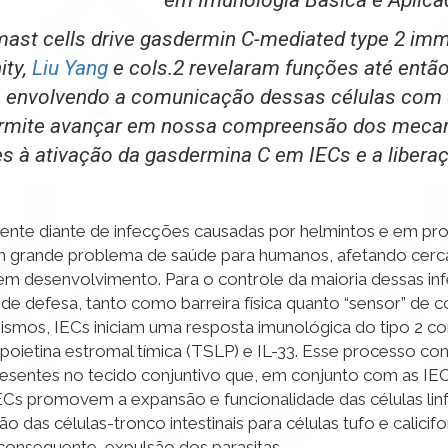
em Imunologia Básica e Aplic
 mast cells drive gasdermin C-mediated type 2 im
ity
,
Liu Yang
e cols.
2
revelaram funções até entã
), envolvendo a comunicação dessas células com c
 permite avançar em nossa compreensão dos meca
s à ativação da gasdermina C em IECs e a libera
mente diante de infecções causadas por helmintos e em pro
um grande problema de saúde para humanos, afetando cerc
m desenvolvimento. Para o controle da maioria dessas inf
inha de defesa, tanto como barreira física quanto “sensor” d
anismos, IECs iniciam uma resposta imunológica do tipo 2 
fopoietina estromal tímica
(TSLP) e IL-33. Esse processo con
presentes no tecido conjuntivo que, em conjunto com as I
 IECs promovem a expansão e funcionalidade das células lin
ão das células-tronco intestinais para células tufo e calic
consequente, expulsão dos parasitas.