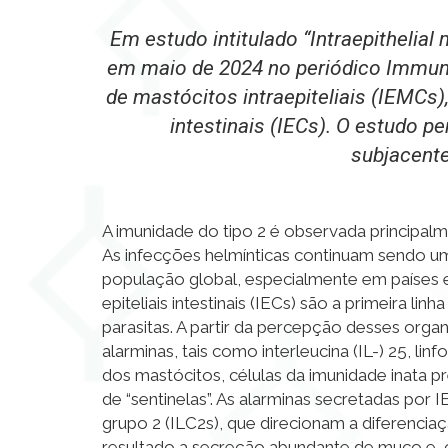
Em estudo intitulado “
Intraepithelial
em maio de 2024 no periódico Immun
de mastócitos intraepiteliais (IEMCs
intestinais (IECs). O estudo
subjacente
A imunidade do tipo 2 é observada principal
As infecções helmínticas continuam sendo 
população global, especialmente em países e
epiteliais intestinais (IECs) são a primeira l
parasitas. A partir da percepção desses org
alarminas, tais como interleucina (IL-) 25, lin
dos mastócitos, células da imunidade inata 
de “sentinelas”. As alarminas secretadas por
grupo 2 (ILC2s), que direcionam a diferenciaç
resultado a secreção abundante de muco e, 