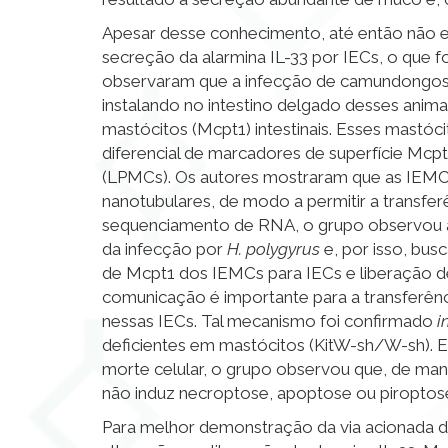
Apesar desse conhecimento, até então não e
secreção da alarmina IL-33 por IECs, o que f
observaram que a infecção de camundong
instalando no intestino delgado desses anim
mastócitos (Mcpt1) intestinais. Esses mastóc
diferencial de marcadores de superfície Mcp
(LPMCs). Os autores mostraram que as IEMCs
nanotubulares, de modo a permitir a transferê
sequenciamento de RNA, o grupo observou a
da infecção por
H. polygyrus
e, por isso, bus
de Mcpt1 dos IEMCs para IECs e liberação de
comunicação é importante para a transferên
nessas IECs. Tal mecanismo foi confirmado
i
deficientes em mastócitos (Kit
W-sh/W-sh
).
morte celular, o grupo observou que, de mane
não induz necroptose, apoptose ou piroptos
Para melhor demonstração da via acionada dia