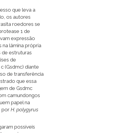
esso que leva a
o, os autores
sita roedores se
protease 1 de
ntavam expressão
 na lâmina própria
 de estruturas
lises de
c (Gsdmc) diante
so de transferência
nstrado que essa
vagem de Gsdmc
 com camundongos
suem papel na
o por
H. polygyrus
igaram possíveis