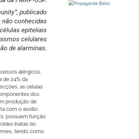
ada da FMRP-USP.
munity
”, publicado
o não conhecidas
élulas epiteliais
nismos celulares
ção de alarminas.
cessos alérgicos.
a de 24% da
ecções, as células
e componentes dos
com produção de
ta com o auxílio
ECs, possuem função
foides inatas do
iformes, tendo como