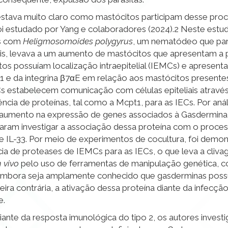
stava muito claro como mastócitos participam desse proc
oi estudado por Yang e colaboradores (2024).
2
Neste estud
os com
Heligmosomoides polygyrus
,
um nematódeo que para
ais, levava a um aumento de mastócitos que apresentam a 
itos possuíam localização intraepitelial (IEMCs) e aprese
t1
e da integrina β
7αE em relação aos mastócitos presentes
 estabelecem comunicação com células epiteliais através
ncia de proteínas, tal como a Mcpt1, para as IECs. Por aná
umento na expressão de genes associados à Gasdermina 
caram investigar a associação dessa proteína com o proces
 IL-33. Por meio de experimentos de cocultura, foi demo
cia de proteases de IEMCs para as IECs, o que leva a cli
n vivo
pelo uso de ferramentas de manipulação genética,
 Embora seja amplamente conhecido que gasderminas pos
ira contrária, a ativação dessa proteína diante da infecçã
e.
nte da resposta imunológica do tipo 2, os autores invest