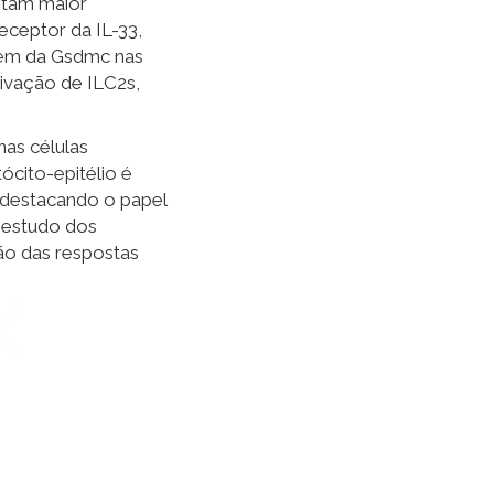
ntam maior
ceptor da IL-33,
agem da Gsdmc nas
ivação de ILC2s,
nas células
tócito-epitélio é
, destacando o papel
o estudo dos
ão das respostas