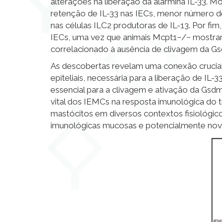
alterações na liberação da alarmina IL-33.
retenção de IL-33 nas IECs, menor número d
nas células ILC2 produtoras de IL-13. Por f
IECs, uma vez que animais Mcpt1
−/−
mostrar
correlacionado à ausência de clivagem da G
As descobertas revelam uma conexão crucial e
epiteliais, necessária para a liberação de IL-
essencial para a clivagem e ativação da Gsd
vital dos IEMCs na resposta imunológica do 
mastócitos em diversos contextos fisiológi
imunológicas mucosas e potencialmente nova