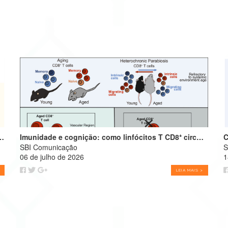
infância amplifica alergias e programa o futuro do sistema imune
Imunidade e cognição: como linfócitos T CD8⁺ circulantes envelhecidos podem impulsionar o declínio cognitivo
SBI Comunicação
S
06 de julho de 2026
1
LEIA MAIS >