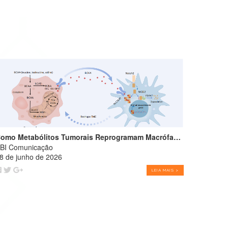
Como Metabólitos Tumorais Reprogramam Macrófagos e Favorecem o Crescimento Tumoral
BI Comunicação
8 de junho de 2026
LEIA MAIS >