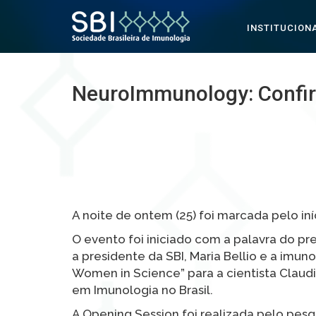
INSTITUCION
Pular para o conteúdo
NeuroImmunology: Confira
A noite de ontem (25) foi marcada pelo i
O evento foi iniciado com a palavra do p
a presidente da SBI, Maria Bellio e a imun
Women in Science” para a cientista Claudi
em Imunologia no Brasil.
A Opening Session foi realizada pelo pes