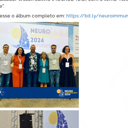
”.
acesse o álbum completo em:
https://bit.ly/neuroimmu