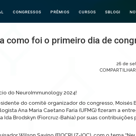
AL
CONGRESSOS
PRÊMIOS
CURSOS
SBLOGI
NO
 como foi o primeiro dia de cong
26 de se
COMPARTILHA
nício do NeuroImmunology 2024!
residente do comitê organizador do congresso, Moisés 
ologista Ana Maria Caetano Faria (UFMG) fizeram a entr
a Ida Brodskyn (Fiorcruz-Bahia) por suas contribuições 
quisador Wilson Savino (FIOCRUZ-IOC), com o tema “N