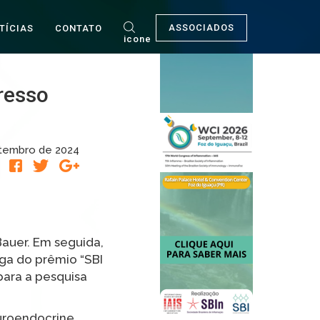
ASSOCIADOS
TÍCIAS
CONTATO
icone
resso
tembro de 2024
R
Bauer. Em seguida,
ega do prêmio “SBI
para a pesquisa
euroendocrine