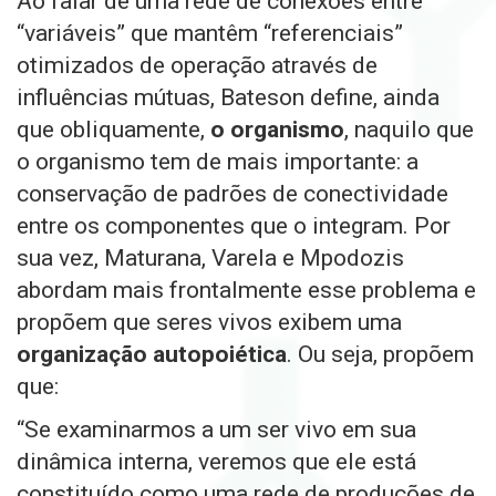
Ao falar de uma rede de conexões entre
“variáveis” que mantêm “referenciais”
otimizados de operação através de
influências mútuas, Bateson define, ainda
que obliquamente,
o organismo
, naquilo que
o organismo tem de mais importante: a
conservação de padrões de conectividade
entre os componentes que o integram. Por
sua vez, Maturana,
Varela e Mpodozis
abordam mais frontalmente esse problema e
propõem que seres vivos exibem uma
organização autopoiética
. Ou seja, propõem
que:
“Se examinarmos a um ser vivo em sua
dinâmica interna, veremos que ele está
constituído como uma rede de produções de