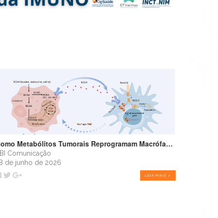
Como Metabólitos Tumorais Reprogramam Macrófagos e Favorecem o Crescimento Tumoral
BI Comunicação
8 de junho de 2026
LEIA MAIS >