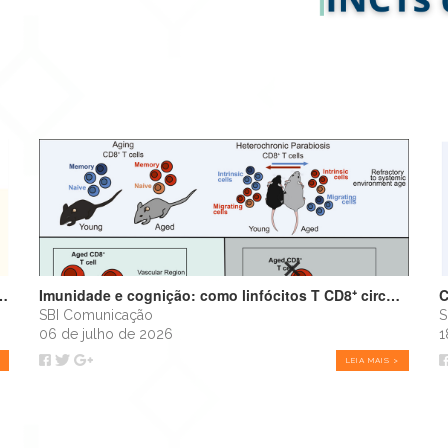
infância amplifica alergias e programa o futuro do sistema imune
Imunidade e cognição: como linfócitos T CD8⁺ circulantes envelhecidos podem impulsionar o declínio cognitivo
SBI Comunicação
S
06 de julho de 2026
1
LEIA MAIS >