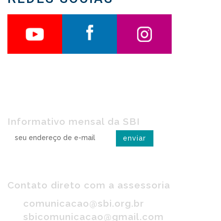
Receba o SBI na rede
Informativo mensal da SBI
Imprensa
Contato direto com a assessoria
comunicacao@sbi.org.br
sbicomunicacao@gmail.com