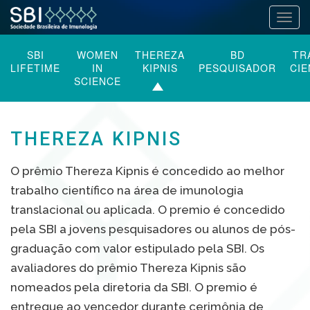
Alter
Pular
SBI
WOMEN
THEREZA
BD
TR
para
LIFETIME
IN
KIPNIS
PESQUISADOR
CIE
o
SCIENCE
conteúdo
THEREZA KIPNIS
O prêmio Thereza Kipnis é concedido ao melhor
trabalho científico na área de imunologia
translacional ou aplicada. O premio é concedido
pela SBI a jovens pesquisadores ou alunos de pós-
graduação com valor estipulado pela SBI. Os
avaliadores do prêmio Thereza Kipnis são
nomeados pela diretoria da SBI. O premio é
entregue ao vencedor durante cerimônia de