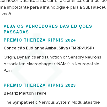
onhecer. Durante a sua carreira científica, contribui de
rma importante para a Imunologia e para a SBI. Faleceu
 2008.
VEJA OS VENCEDORES DAS EDIÇÕES
PASSADAS
PRÊMIO THEREZA KIPNIS 2024
Conceição Elidianne Aníbal Silva (FMRP/USP)
Origin, Dynamics and Function of Sensory Neurons
Associated Macrophages (sNAMs) in Neuropathic
Pain
PRÊMIO THEREZA KIPNIS 2023
Beatriz Marton Freire
The Sympathetic Nervous System Modulates the