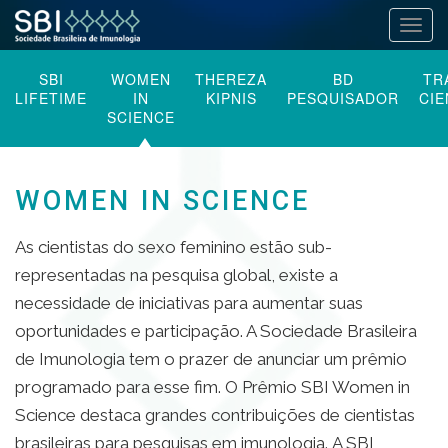
Alter
Pular
SBI
WOMEN
THEREZA
BD
TR
para
LIFETIME
IN
KIPNIS
PESQUISADOR
CIE
o
SCIENCE
conteúdo
WOMEN IN SCIENCE
As cientistas do sexo feminino estão sub-
representadas na pesquisa global, existe a
necessidade de iniciativas para aumentar suas
oportunidades e participação. A Sociedade Brasileira
de Imunologia tem o prazer de anunciar um prêmio
programado para esse fim. O Prêmio SBI Women in
Science destaca grandes contribuições de cientistas
brasileiras para pesquisas em imunologia.
A SBI