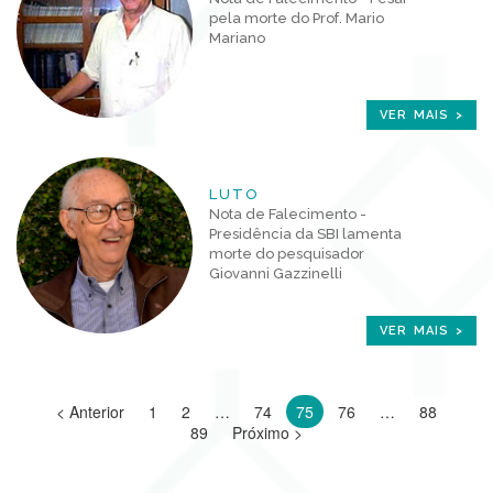
pela morte do Prof. Mario
Mariano
VER MAIS >
LUTO
Nota de Falecimento -
Presidência da SBI lamenta
morte do pesquisador
Giovanni Gazzinelli
VER MAIS >
< Anterior
1
2
…
74
75
76
…
88
89
Próximo >