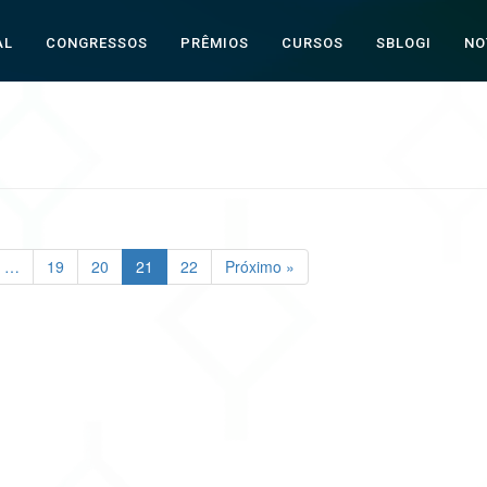
AL
CONGRESSOS
PRÊMIOS
CURSOS
SBLOGI
NO
…
19
20
21
22
Próximo »